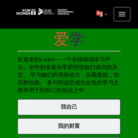
Skip
to
Toggle
main
navigat
content
爱
学
Display
title
欢迎来到iLearn – 一个全球移动学习平
台。女性创业者分享那些使她们成功的决
定。 学习她们的强劲动力，自我激励，知
识和技能。 参与到这些成功女性的学习之
路并用于到自己的创业之中。
我自己
我的财富