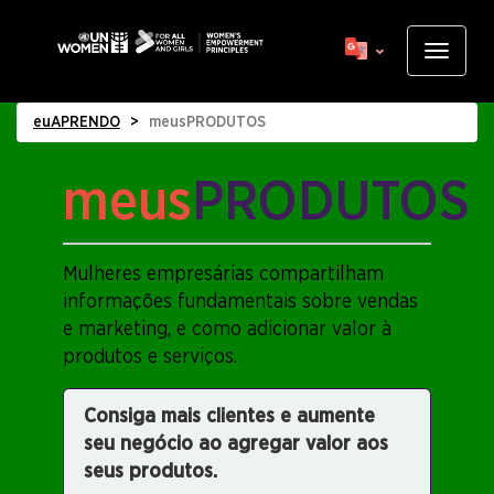
Skip
to
Toggle
main
navigat
content
euAPRENDO
meusPRODUTOS
meus
PRODUTOS
Display
title
Mulheres empresárias compartilham
informações fundamentais sobre vendas
e marketing, e como adicionar valor à
produtos e serviços.
Consiga mais clientes e aumente
seu negócio ao agregar valor aos
seus produtos.