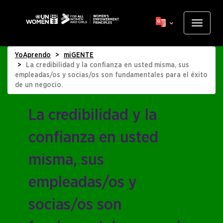
Skip
to
Toggle
main
navigat
content
YoAprendo
miGENTE
La credibilidad y la confianza en usted misma, sus
empleadas/os y socias/os son fundamentales para el éxito
de un negocio.
La credibilidad y la
Display
confianza en usted
title
misma, sus
empleadas/os y
socias/os son