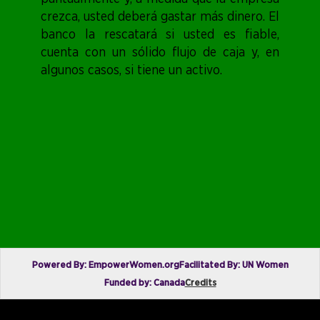
crezca, usted deberá gastar más dinero. El
banco la rescatará si usted es fiable,
cuenta con un sólido flujo de caja y, en
algunos casos, si tiene un activo.
Powered By: EmpowerWomen.org
Facilitated By: UN Women
Funded by: Canada
Credits